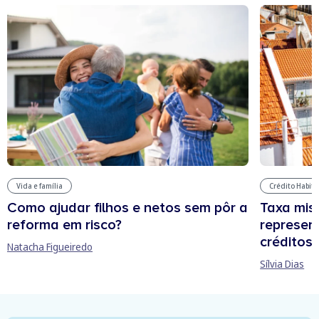
Vida e família
Crédito Habit
Como ajudar filhos e netos sem pôr a
Taxa mis
reforma em risco?
represen
créditos
Natacha Figueiredo
Sílvia Dias