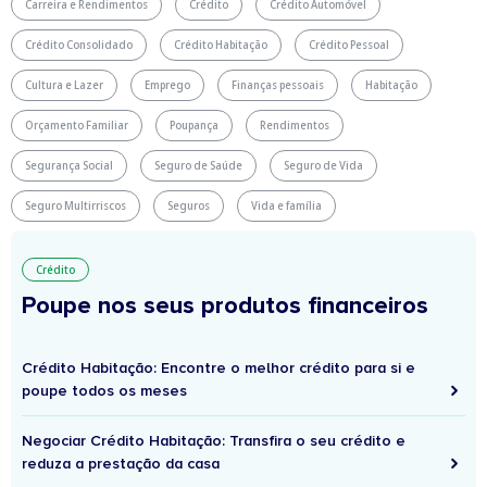
Carreira e Rendimentos
Crédito
Crédito Automóvel
Crédito Consolidado
Crédito Habitação
Crédito Pessoal
Cultura e Lazer
Emprego
Finanças pessoais
Habitação
Orçamento Familiar
Poupança
Rendimentos
Segurança Social
Seguro de Saúde
Seguro de Vida
Seguro Multirriscos
Seguros
Vida e família
Crédito
Poupe nos seus produtos financeiros
Crédito Habitação: Encontre o melhor crédito para si e
poupe todos os meses
Negociar Crédito Habitação: Transfira o seu crédito e
reduza a prestação da casa