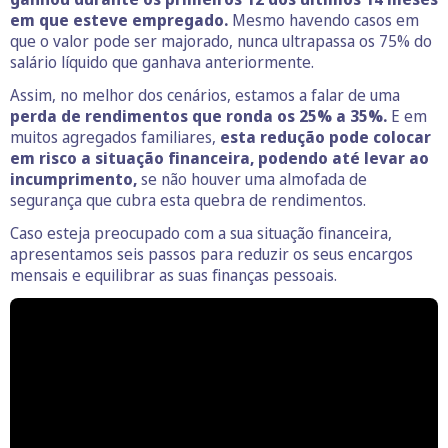
em que esteve empregado.
Mesmo havendo casos em
que o valor pode ser majorado, nunca ultrapassa os 75% do
salário líquido que ganhava anteriormente.
Assim, no melhor dos cenários, estamos a falar de uma
perda de rendimentos que ronda os 25% a 35%.
E em
muitos agregados familiares,
esta redução pode colocar
em risco a situação financeira, podendo até levar ao
incumprimento,
se não houver uma almofada de
segurança que cubra esta quebra de rendimentos.
Caso esteja preocupado com a sua situação financeira,
apresentamos seis passos para reduzir os seus encargos
mensais e equilibrar as suas finanças pessoais.