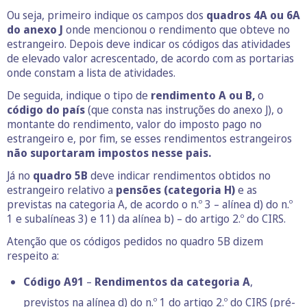
Ou seja, primeiro indique os campos dos
quadros 4A ou 6A
do anexo J
onde mencionou o rendimento que obteve no
estrangeiro. Depois deve indicar os códigos das atividades
de elevado valor acrescentado, de acordo com as portarias
onde constam a lista de atividades.
De seguida, indique o tipo de
rendimento A ou B,
o
código do país
(que consta nas instruções do anexo J), o
montante do rendimento, valor do imposto pago no
estrangeiro e, por fim, se esses rendimentos estrangeiros
não suportaram impostos nesse pais.
Já no
quadro 5B
deve indicar rendimentos obtidos no
estrangeiro relativo a
pensões (categoria H)
e as
previstas na categoria A, de acordo o n.º 3 – alínea d) do n.º
1 e subalíneas 3) e 11) da alínea b) – do artigo 2.º do CIRS.
Atenção que os códigos pedidos no quadro 5B dizem
respeito a:
Código A91
–
Rendimentos da categoria A
,
previstos na alínea d) do n.º 1 do artigo 2.º do CIRS (pré-