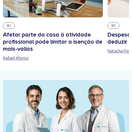
IRS
IRS
Afetar parte da casa à atividade
Despesas
profissional pode limitar a isenção de
deduzir n
mais-valias
Natacha Figu
Rafael Afonso