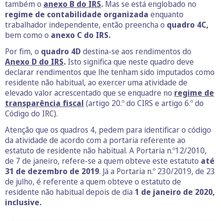
também o
anexo B do IRS
.
Mas se está englobado no
regime de contabilidade
organizada
enquanto
trabalhador independente, então preencha o
quadro 4C,
bem como o
anexo C do IRS.
Por fim, o
quadro 4D
destina-se aos rendimentos do
Anexo D do IRS
.
Isto significa que neste quadro deve
declarar rendimentos que lhe tenham sido imputados como
residente não habitual, ao exercer uma atividade de
elevado valor acrescentado que se enquadre no
regime de
transparência fiscal
(artigo 20.º do CIRS e artigo 6.º do
Código do IRC).
Atenção que os quadros 4, pedem para identificar o código
da atividade de acordo com a portaria referente ao
estatuto de residente não habitual. A Portaria n.º12/2010,
de 7 de janeiro, refere-se a quem obteve este estatuto
até
31 de dezembro de 2019
. Já a Portaria n.º 230/2019, de 23
de julho, é referente a quem obteve o estatuto de
residente não habitual depois de dia
1 de janeiro de 2020,
inclusive.