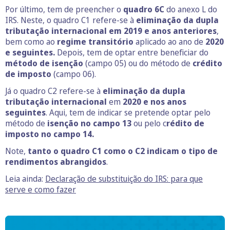
Por último, tem de preencher o
quadro 6C
do anexo L do
IRS. Neste, o quadro C1 refere-se à
eliminação da dupla
tributação internacional em 2019
e anos anteriores
,
bem como ao
regime transitório
aplicado ao ano de
2020
e seguintes.
Depois, tem de optar entre beneficiar do
método de isenção
(campo 05) ou do método de
crédito
de imposto
(campo 06).
Já o quadro C2 refere-se à
eliminação da dupla
tributação internacional
em
2020 e nos anos
seguintes
. Aqui, tem de indicar se pretende optar pelo
método de
isenção no campo 13
ou pelo c
rédito de
imposto no campo 14.
Note,
tanto o quadro C1 como o C2 indicam o tipo de
rendimentos abrangidos
.
Leia ainda:
Declaração de substituição do IRS: para que
serve
e como fazer