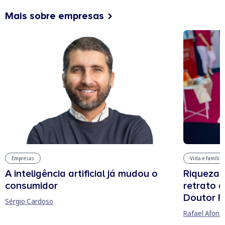
Mais sobre empresas
Vida e família
Empresas
Riqueza, 
A inteligência artificial já mudou o
retrato 
consumidor
Doutor F
Sérgio Cardoso
Rafael Afons