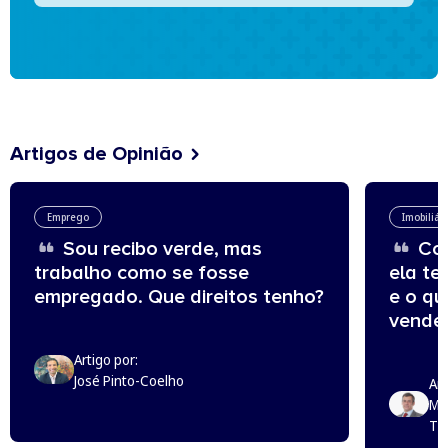
Artigos de Opinião
Emprego
Imobiliár
Sou recibo verde, mas
Com
trabalho como se fosse
ela te
empregado. Que direitos tenho?
e o q
vende
Artigo por:
José Pinto-Coelho
Art
Mi
Th