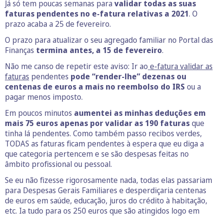
Já só tem poucas semanas para
validar todas as suas
faturas pendentes no e-fatura relativas a 2021
. O
prazo acaba a 25 de fevereiro.
O prazo para atualizar o seu agregado familiar no Portal das
Finanças
termina antes, a 15 de fevereiro
.
Não me canso de repetir este aviso: Ir ao
e-fatura validar as
faturas
pendentes
pode “render-lhe” dezenas ou
centenas de euros a mais no reembolso do IRS
ou a
pagar menos imposto.
Em poucos minutos
aumentei as minhas deduções em
mais 75 euros apenas por validar as 190 faturas
que
tinha lá pendentes. Como também passo recibos verdes,
TODAS as faturas ficam pendentes à espera que eu diga a
que categoria pertencem e se são despesas feitas no
âmbito profissional ou pessoal.
Se eu não fizesse rigorosamente nada, todas elas passariam
para Despesas Gerais Familiares e desperdiçaria centenas
de euros em saúde, educação, juros do crédito à habitação,
etc. Ia tudo para os 250 euros que são atingidos logo em