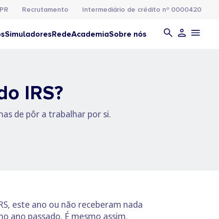
PR
Recrutamento
Intermediário de crédito nº 0000420
os
Simuladores
Rede
Academia
Sobre nós
do IRS?
as de pôr a trabalhar por si.
IRS, este ano ou não receberam nada
 no ano passado. É mesmo assim.