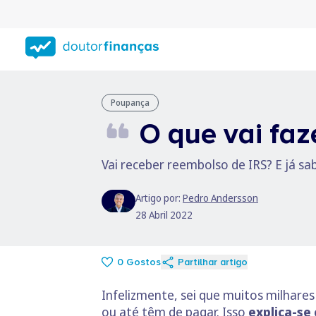
Saltar
para
conteúdo
principal
Poupança
O que vai faz
Vai receber reembolso de IRS? E já sab
Artigo por:
Pedro Andersson
28 Abril 2022
0
Gostos
Partilhar artigo
Infelizmente, sei que muitos milhar
ou até têm de pagar. Isso
explica-se