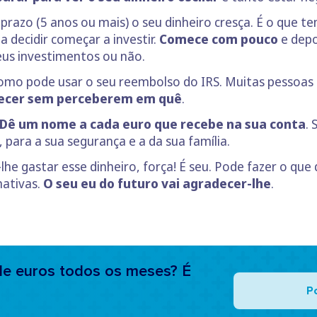
 prazo (5 anos ou mais) o seu dinheiro cresça. É o que 
a decidir começar a investir.
Comece com pouco
e depo
eus investimentos ou não.
omo pode usar o seu reembolso do IRS. Muitas pessoas 
recer sem perceberem em quê
.
Dê um nome a cada euro que recebe na sua conta
.
, para a sua segurança e a da sua família.
-lhe gastar esse dinheiro, força! É seu. Pode fazer o qu
ativas.
O seu eu do futuro vai agradecer-lhe
.
e euros todos os meses? É
P