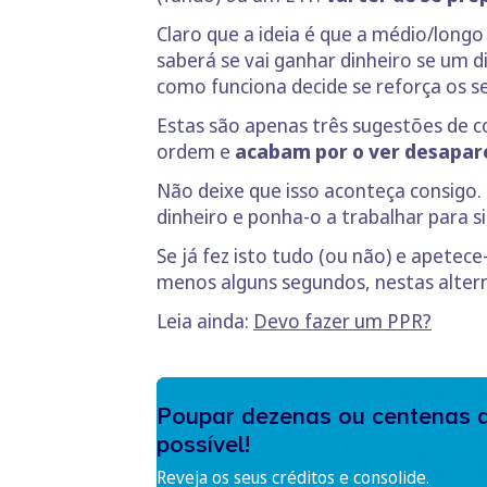
Claro que a ideia é que a médio/longo
saberá se vai ganhar dinheiro se um di
como funciona decide se reforça os s
Estas são apenas três sugestões de c
ordem e
acabam por o ver desapa
Não deixe que isso aconteça consigo.
dinheiro e ponha-o a trabalhar para si
Se já fez isto tudo (ou não) e apetece
menos alguns segundos, nestas altern
Leia ainda:
Devo fazer um PPR?
Poupar dezenas ou centenas d
possível!
Reveja os seus créditos e consolide.