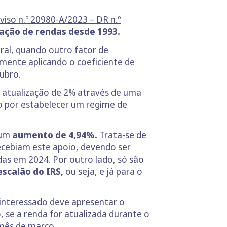
viso n.º 20980-A/2023 – DR n.º
zação de rendas desde 1993.
ral, quando outro fator de
lmente aplicando o coeficiente de
tubro.
 atualização de 2% através de uma
o por estabelecer um regime de
 um
aumento de 4,94%.
Trata-se de
ecebiam este apoio, devendo ser
das em 2024. Por outro lado, só são
escalão do IRS,
ou seja, e já para o
 interessado deve apresentar o
, se a renda for atualizada durante o
 mês de março.