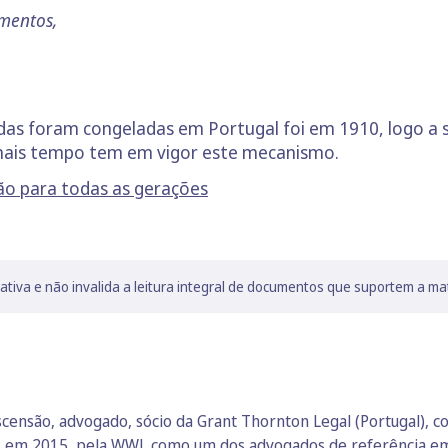
mentos,
das foram congeladas em Portugal foi em 1910, logo a s
 mais tempo tem em vigor este mecanismo.
o para todas as gerações
lativa e não invalida a leitura integral de documentos que suportem a ma
censão, advogado, sócio da Grant Thornton Legal (Portugal), c
o, em 2015, pela WWL como um dos advogados de referência em P