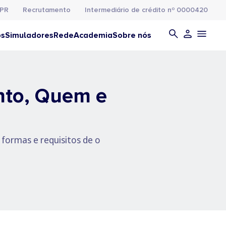
PR
Recrutamento
Intermediário de crédito nº 0000420
os
Simuladores
Rede
Academia
Sobre nós
nto, Quem e
 formas e requisitos de o