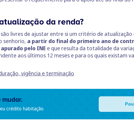
 atualização da renda?
 são livres de ajustar entre si um critério de atualizaçã
o senhorio,
a partir do final do primeiro ano de cont
e apurado pelo INE
e que resulta da totalidade da varia
dente aos últimos 12 meses e para os quais existam val
uração, vigência e terminação
e mudar.
Pou
u crédito habitação.