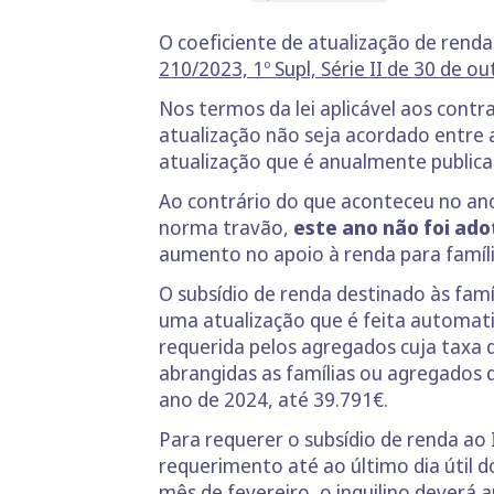
O coeficiente de atualização de rend
210/2023, 1º Supl, Série II de 30 de o
Nos termos da lei aplicável aos cont
atualização não seja acordado entre 
atualização que é anualmente publicad
Ao contrário do que aconteceu no an
norma travão,
este ano não foi ad
aumento no apoio à renda para famíl
O subsídio de renda destinado às famí
uma atualização que é feita automat
requerida pelos agregados cuja taxa 
abrangidas as famílias ou agregado
ano de 2024, até 39.791€.
Para requerer o subsídio de renda ao
requerimento até ao último dia útil d
mês de fevereiro, o inquilino deverá