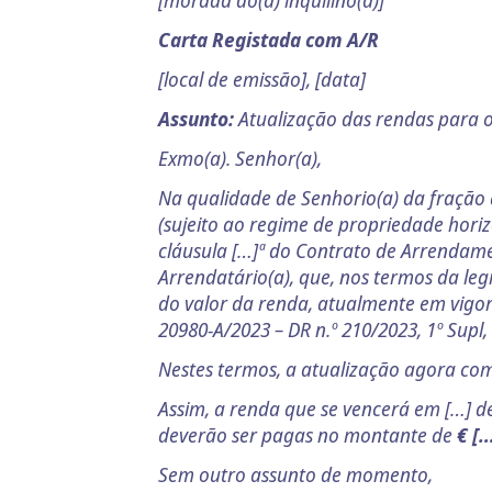
[morada do(a) inquilino(a)]
Carta Registada com A/R
[local de emissão], [data]
Assunto:
Atualização das rendas para 
Exmo(a). Senhor(a),
Na qualidade de Senhorio(a) da fração 
(sujeito ao regime de propriedade horiz
cláusula […]ª do Contrato de Arrendamen
Arrendatário(a), que, nos termos da le
do valor da renda, atualmente em vigor 
20980-A/2023 – DR n.º 210/2023, 1º Supl, 
Nestes termos, a atualização agora comu
Assim, a renda que se vencerá em […] d
deverão ser pagas no montante de
€ […
Sem outro assunto de momento,