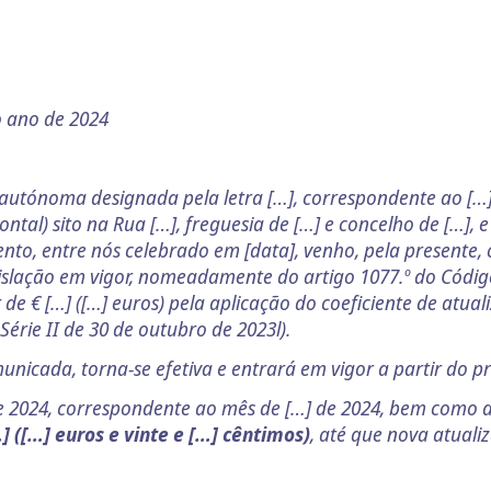
o ano de 2024
autónoma designada pela letra […], correspondente ao […].
ontal) sito na Rua […], freguesia de […] e concelho de […]
to, entre nós celebrado em [data], venho, pela presente, 
gislação em vigor, nomeadamente do artigo 1077.º do Código
de € […] ([…] euros) pela aplicação do coeficiente de atual
Série II de 30 de outubro de 2023l).
nicada, torna-se efetiva e entrará em vigor a partir do pr
e 2024, correspondente ao mês de […] de 2024, bem como a
] ([…] euros e vinte e […] cêntimos)
, até que nova atuali