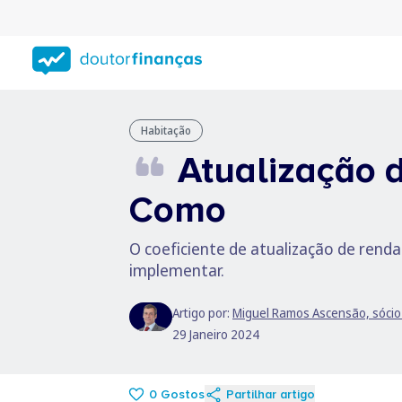
Saltar
para
conteúdo
principal
Habitação
Atualização 
Como
O coeficiente de atualização de renda
implementar.
Artigo por:
Miguel Ramos Ascensão, sócio 
29 Janeiro 2024
0
Gostos
Partilhar artigo