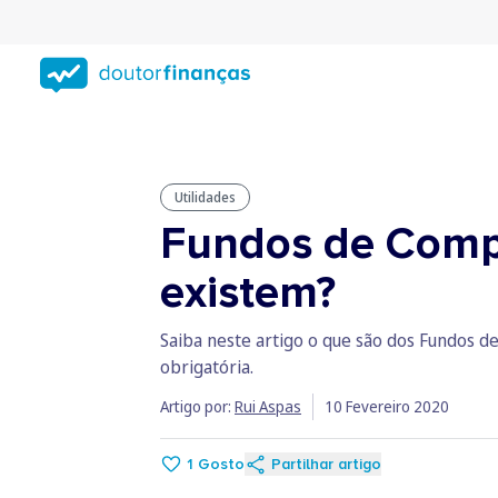
Saltar
para
conteúdo
principal
Utilidades
Fundos de Comp
existem?
Saiba neste artigo o que são dos Fundos
obrigatória.
Artigo por:
Rui Aspas
10 Fevereiro 2020
1
Gosto
Partilhar artigo