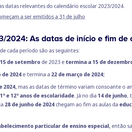
as datas relevantes do calendário escolar 2023/2024.
omeçam a ser emitidos a 31 de julho
/2024: As datas de início e fim de 
de cada período são as seguintes:
e 15 de setembro
de 2023 e
termina a 15 de dezembro
o de 2024
e termina a
22 de março de 2024;
e 2024,
mas as datas de término variam consoante o ano
11º e 12º anos de escolaridade
. Já no dia
14 de junho
, 
ia
28 de junho de 2024
chegam ao fim as aulas da
educ
abelecimento particular de ensino especial,
então sa