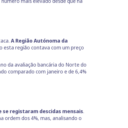
ao número mais elevado desde que há
taca.
A Região Autónoma da
ro esta região contava com um preço
ano da avaliação bancária do Norte do
ando comparado com janeiro e de 6,4%
e se registaram descidas mensais
.
 ordem dos 4%, mas, analisando o