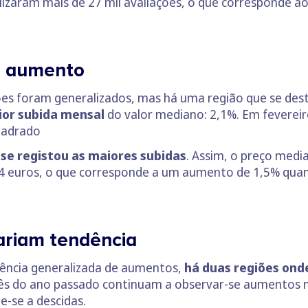
lizaram mais de 27 mil avaliações, o que corresponde 
r aumento
ões foram generalizados, mas há uma região que se des
ior subida mensal
do valor mediano: 2,1%. Em feverei
uadrado
 se registou as maiores subidas
. Assim, o preço medi
.024 euros, o que corresponde a um aumento de 1,5% qu
ariam tendência
ência generalizada de aumentos,
há duas regiões ond
do ano passado continuam a observar-se aumentos na
e-se a descidas.