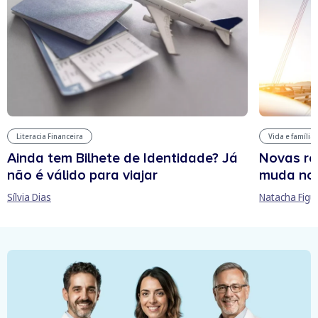
Literacia Financeira
Vida e família
Ainda tem Bilhete de Identidade? Já
Novas re
não é válido para viajar
muda no
Sílvia Dias
Natacha Figu