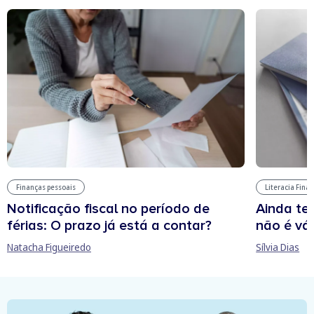
Finanças pessoais
Literacia Fina
Notificação fiscal no período de
Ainda te
férias: O prazo já está a contar?
não é vál
Natacha Figueiredo
Sílvia Dias