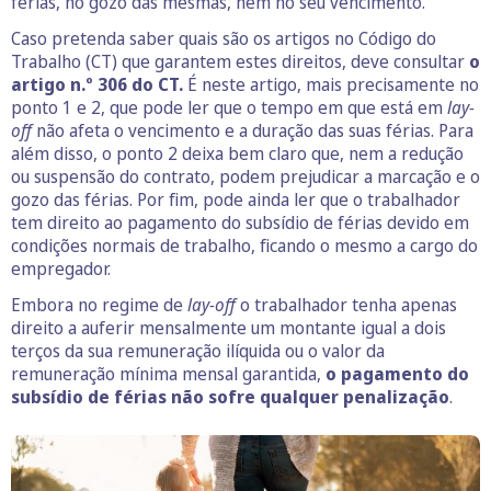
férias, no gozo das mesmas, nem no seu vencimento.
Caso pretenda saber quais são os artigos no Código do
Trabalho (CT) que garantem estes direitos, deve consultar
o
artigo n.º 306 do CT.
É neste artigo, mais precisamente no
ponto 1 e 2, que pode ler que o tempo em que está em
lay-
off
não afeta o vencimento e a duração das suas férias. Para
além disso, o ponto 2 deixa bem claro que, nem a redução
ou suspensão do contrato, podem prejudicar a marcação e o
gozo das férias. Por fim, pode ainda ler que o trabalhador
tem direito ao pagamento do subsídio de férias devido em
condições normais de trabalho, ficando o mesmo a cargo do
empregador.
Embora no regime de
lay-off
o trabalhador tenha apenas
direito a auferir mensalmente um montante igual a dois
terços da sua remuneração ilíquida ou o valor da
remuneração mínima mensal garantida,
o pagamento do
subsídio de férias não sofre qualquer penalização
.