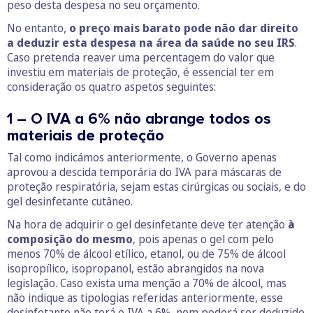
peso desta despesa no seu orçamento.
No entanto,
o preço mais barato pode não dar direito
a deduzir esta despesa na área da saúde no seu IRS
.
Caso pretenda reaver uma percentagem do valor que
investiu em materiais de proteção, é essencial ter em
consideração os quatro aspetos seguintes:
1 – O IVA a 6% não abrange todos os
materiais de proteção
Tal como indicámos anteriormente, o Governo apenas
aprovou a descida temporária do IVA para máscaras de
proteção respiratória, sejam estas cirúrgicas ou sociais, e do
gel desinfetante cutâneo.
Na hora de adquirir o gel desinfetante deve ter atenção
à
composição do mesmo
, pois apenas o gel com pelo
menos 70% de álcool etílico, etanol, ou de 75% de álcool
isopropílico, isopropanol, estão abrangidos na nova
legislação. Caso exista uma menção a 70% de álcool, mas
não indique as tipologias referidas anteriormente, esse
desinfetante não terá o IVA a 6%, nem poderá ser deduzido