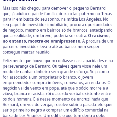
Mas isso não chegou para demover o pequeno Bernard,
que, já adulto e pai de família, deixa o lar paterno no Texas
para ir em busca do seu sonho, na mítica Los Angeles. No
seu papel de investidor imobiliário, procura oportunidades
de negócio, mesmo em bairros só de brancos, antecipando
que a realidade, em breve, poderia ser outra.
O racismo,
no entanto, mostra-se omnipresente.
A procura de um
parceiro investidor leva-o até ao banco: nem sequer
consegue marcar reunião.
Felizmente que houve quem confiasse nas capacidades e na
perseverança de Bernard. Ou talvez quem visse nele um
modo de ganhar dinheiro sem grande esforço. Seja como
for, associado a um proprietário branco, o jovem
empreendedor compra imóveis, renova-os, arrenda-os. O
negócio vai de vento em popa, até que o sócio morre e a
viúva, branca e racista, rói o acordo verbal existente entre
os dois homens. E é nesse momento de encruzilhada que
Bernard, em vez de vergar, resolve subir a parada: ele quer
ser o primeiro negro a comprar um edifício comercial na
baixa de Los Angeles. Um edifício que tem dentro dele,