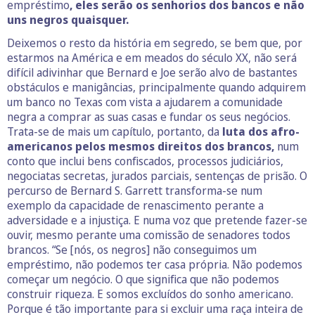
empréstimo
, eles serão os senhorios dos bancos e não
uns negros quaisquer.
Deixemos o resto da história em segredo, se bem que, por
estarmos na América e em meados do século XX, não será
difícil adivinhar que Bernard e Joe serão alvo de bastantes
obstáculos e manigâncias, principalmente quando adquirem
um banco no Texas com vista a ajudarem a comunidade
negra a comprar as suas casas e fundar os seus negócios.
Trata-se de mais um capítulo, portanto, da
luta dos afro-
americanos pelos mesmos direitos dos brancos,
num
conto que inclui bens confiscados, processos judiciários,
negociatas secretas, jurados parciais, sentenças de prisão. O
percurso de Bernard S. Garrett transforma-se num
exemplo da capacidade de renascimento perante a
adversidade e a injustiça. E numa voz que pretende fazer-se
ouvir, mesmo perante uma comissão de senadores todos
brancos. “Se [nós, os negros] não conseguimos um
empréstimo, não podemos ter casa própria. Não podemos
começar um negócio. O que significa que não podemos
construir riqueza. E somos excluídos do sonho americano.
Porque é tão importante para si excluir uma raça inteira de