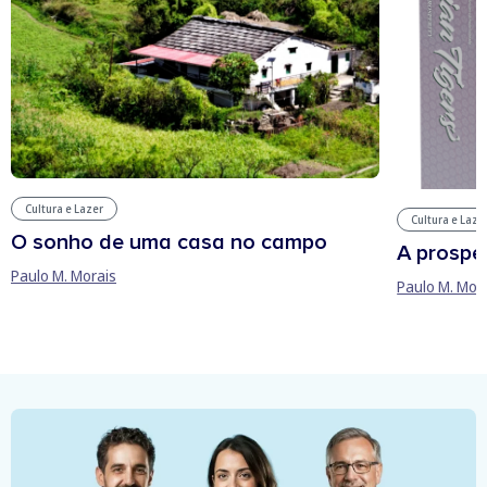
Cultura e Lazer
Cultura e Laze
O sonho de uma casa no campo
A prospe
Paulo M. Morais
Paulo M. Mor