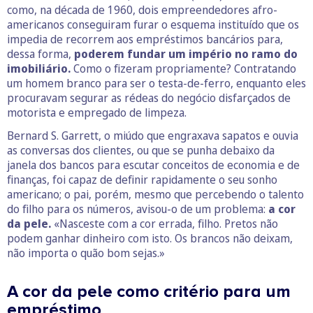
como, na década de 1960, dois empreendedores afro-
americanos conseguiram furar o esquema instituído que os
impedia de recorrem aos empréstimos bancários para,
dessa forma,
poderem fundar um império no ramo do
imobiliário.
Como o fizeram propriamente? Contratando
um homem branco para ser o testa-de-ferro, enquanto eles
procuravam segurar as rédeas do negócio disfarçados de
motorista e empregado de limpeza.
Bernard S. Garrett, o miúdo que engraxava sapatos e ouvia
as conversas dos clientes, ou que se punha debaixo da
janela dos bancos para escutar conceitos de economia e de
finanças, foi capaz de definir rapidamente o seu sonho
americano; o pai, porém, mesmo que percebendo o talento
do filho para os números, avisou-o de um problema:
a cor
da pele.
«Nasceste com a cor errada, filho. Pretos não
podem ganhar dinheiro com isto. Os brancos não deixam,
não importa o quão bom sejas.»
A cor da pele como critério para um
empréstimo