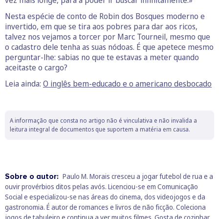
vez mais longe, para a poder ir buscar infinitamente.»
Nesta espécie de conto de Robin dos Bosques moderno e
invertido, em que se tira aos pobres para dar aos ricos,
talvez nos vejamos a torcer por Marc Tourneil, mesmo que
o cadastro dele tenha as suas nódoas. É que apetece mesmo
perguntar-lhe: sabias no que te estavas a meter quando
aceitaste o cargo?
Leia ainda:
O inglês bem-educado e o americano desbocado
A informação que consta no artigo não é vinculativa e não invalida a
leitura integral de documentos que suportem a matéria em causa.
Sobre o autor:
Paulo M. Morais cresceu a jogar futebol de rua e a
ouvir provérbios ditos pelas avós. Licenciou-se em Comunicação
Social e especializou-se nas áreas do cinema, dos videojogos e da
gastronomia. É autor de romances e livros de não ficção. Coleciona
jogos de tabuleiro e continua a ver muitos filmes. Gosta de cozinhar,