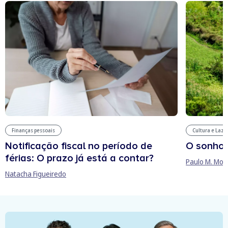
Finanças pessoais
Cultura e Laze
Notificação fiscal no período de
O sonho
férias: O prazo já está a contar?
Paulo M. Mor
Natacha Figueiredo