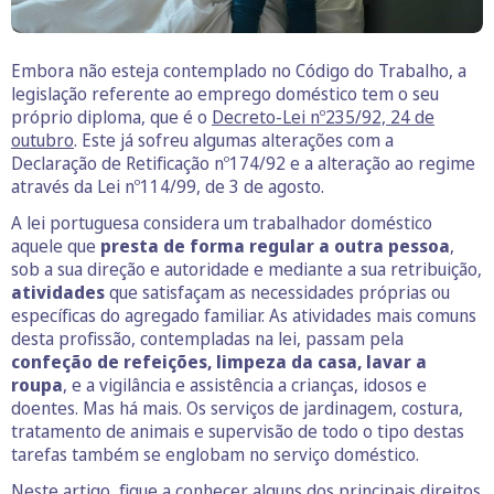
Embora não esteja contemplado no Código do Trabalho, a
legislação referente ao emprego doméstico tem o seu
próprio diploma, que é o
Decreto-Lei nº235/92, 24 de
outubro
. Este já sofreu algumas alterações com a
Declaração de Retificação nº174/92 e a alteração ao regime
através da Lei nº114/99, de 3 de agosto.
A lei portuguesa considera um trabalhador doméstico
aquele que
presta de forma regular a outra pessoa
,
sob a sua direção e autoridade e mediante a sua retribuição,
atividades
que satisfaçam as necessidades próprias ou
específicas do agregado familiar. As atividades mais comuns
desta profissão, contempladas na lei, passam pela
confeção de refeições, limpeza da casa, lavar a
roupa
, e a vigilância e assistência a crianças, idosos e
doentes. Mas há mais. Os serviços de jardinagem, costura,
tratamento de animais e supervisão de todo o tipo destas
tarefas também se englobam no serviço doméstico.
Neste artigo, fique a conhecer alguns dos principais direitos