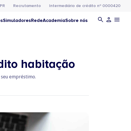
PR
Recrutamento
Intermediário de crédito nº 0000420
os
Simuladores
Rede
Academia
Sobre nós
dito habitação
no seu empréstimo.