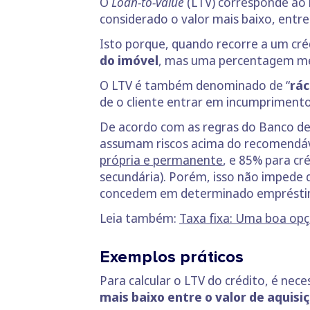
O
Loan-to-value
(LTV) corresponde ao
considerado o valor mais baixo, entre 
Isto porque, quando recorre a um cré
do imóvel
, mas uma percentagem meno
O LTV é também denominado de “
rác
de o cliente entrar em incumpriment
De acordo com as regras do Banco de
assumam riscos acima do recomendá
própria e permanente
, e 85% para cr
secundária). Porém, isso não impede 
concedem em determinado emprést
Leia também:
Taxa fixa: Uma boa opç
Exemplos práticos
Para calcular o LTV do crédito, é nec
mais baixo entre o valor de aquisiç