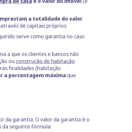
mpra de casa
e o valor do imóvel
(é
mprestam a totalidade do valor
através de capitais próprios.
quirido serve como garantia no caso
ma a que os clientes e bancos não
ição ou
construção de habitação
ras finalidades (habitação
xar a percentagem máxima
que
r da garantia. O valor da garantia é o
és da seguinte fórmula: