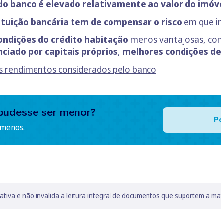
do banco é elevado relativamente ao valor do imóve
tituição bancária tem de compensar o risco
em que in
ondições do crédito habitação
menos vantajosas, com
ciado por capitais próprios
,
melhores condições de
os rendimentos considerados pelo banco
pudesse ser menor?
P
 menos.
lativa e não invalida a leitura integral de documentos que suportem a ma