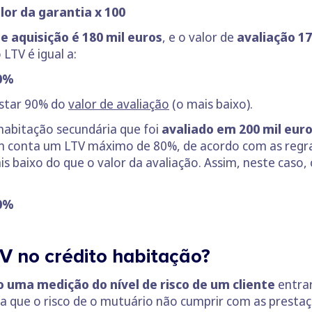
or da garantia x 100
e aquisição é 180 mil euros
, e o valor de
avaliação 17
o LTV é igual a:
90%
estar 90% do
valor de avaliação
(o mais baixo).
abitação secundária que foi
avaliado em 200 mil eur
em conta um LTV máximo de 80%, de acordo com as regras 
mais baixo do que o valor da avaliação. Assim, neste cas
80%
TV no crédito habitação?
 uma medição do nível de risco de um cliente
entrar
a que o risco de o mutuário não cumprir com as prestaçõ