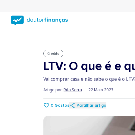
Saltar
para
conteúdo
principal
Crédito
LTV: O que é e q
Vai comprar casa e não sabe o que é o LTV?
Artigo por:
Rita Serra
22 Maio 2023
0
Gostos
Partilhar artigo