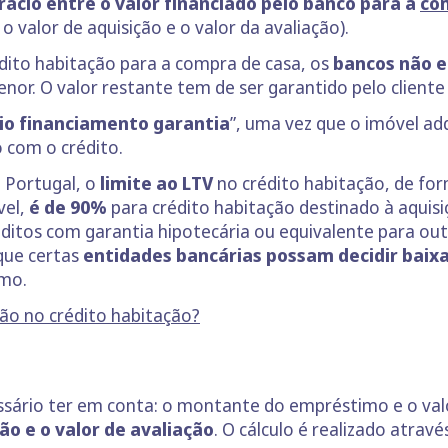
rácio entre o valor financiado pelo banco para a
co
o valor de aquisição e o valor da avaliação).
dito habitação para a compra de casa, os
bancos não e
r. O valor restante tem de ser garantido pelo cliente 
io financiamento garantia
”, uma vez que o imóvel ad
o com o crédito.
 Portugal, o
limite ao LTV
no crédito habitação, de for
vel,
é de 90%
para crédito habitação destinado à aquis
éditos com garantia hipotecária ou equivalente para out
que certas
entidades bancárias possam decidir bai
imo.
ão no crédito habitação?
essário ter em conta: o montante do empréstimo e o valo
ão e o valor de avaliação
. O cálculo é realizado atrav