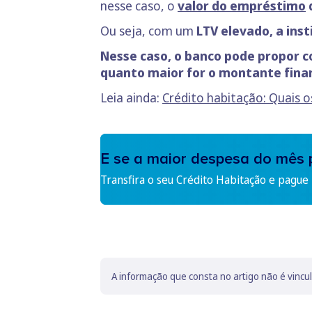
nesse caso, o
valor do
empréstimo
Ou seja, com um
LTV elevado, a ins
Nesse caso, o banco pode propor c
quanto maior for o montante finan
Leia ainda:
Crédito habitação: Quais 
E se a maior despesa do mês 
Transfira o seu Crédito Habitação e pague
A informação que consta no artigo não é vincu