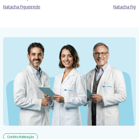
Natacha Figueiredo
Natacha Figu
Crédito Habitação