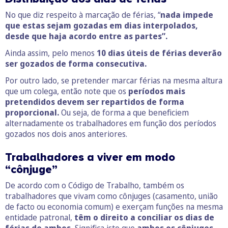
No que diz respeito à marcação de férias, “
nada impede
que estas sejam gozadas em dias interpolados,
desde que haja acordo entre as partes”.
Ainda assim, pelo menos
10 dias úteis
de férias
deverão
ser gozados de forma consecutiva.
Por outro lado, se pretender marcar férias na mesma altura
que um colega, então note que os
períodos mais
pretendidos devem ser repartidos de forma
proporcional.
Ou seja, de forma a que beneficiem
alternadamente os trabalhadores em função dos períodos
gozados nos dois anos anteriores.
Trabalhadores a viver em modo
“cônjuge”
De acordo com o Código de Trabalho, também os
trabalhadores que vivam como cônjuges (casamento, união
de facto ou economia comum) e exerçam funções na mesma
entidade patronal,
têm o
direito a conciliar os dias de
férias de ambos.
Significa isto que
ambos os cônjuges