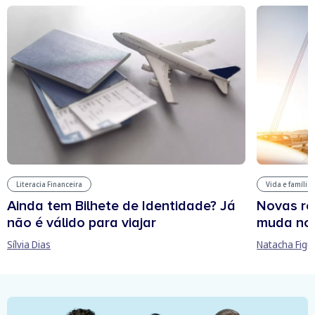
Literacia Financeira
Vida e família
Ainda tem Bilhete de Identidade? Já
Novas re
não é válido para viajar
muda no
Sílvia Dias
Natacha Figu