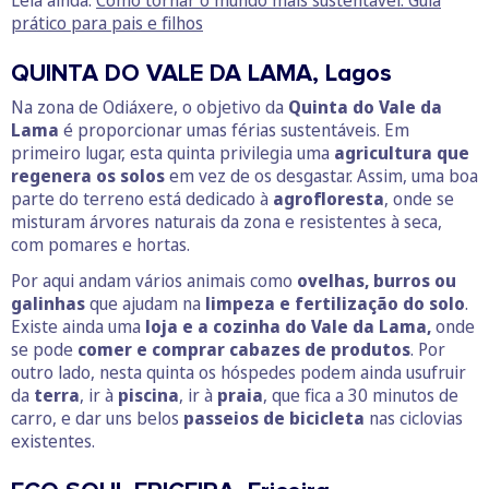
Leia ainda:
Como tornar o mundo mais sustentável: Guia
prático para pais e filhos
QUINTA DO VALE DA LAMA, Lagos
Na zona de Odiáxere, o objetivo da
Quinta do Vale da
Lama
é proporcionar umas férias sustentáveis. Em
primeiro lugar, esta quinta privilegia uma
agricultura que
regenera os solos
em vez de os desgastar. Assim, uma boa
parte do terreno está dedicado à
agrofloresta
, onde se
misturam árvores naturais da zona e resistentes à seca,
com pomares e hortas.
Por aqui andam vários animais como
ovelhas, burros ou
galinhas
que ajudam na
limpeza e fertilização do solo
.
Existe ainda uma
loja e a cozinha do Vale da Lama,
onde
se pode
comer e comprar cabazes de produtos
. Por
outro lado, nesta quinta os hóspedes podem ainda usufruir
da
terra
, ir à
piscina
, ir à
praia
, que fica a 30 minutos de
carro, e dar uns belos
passeios de bicicleta
nas ciclovias
existentes.