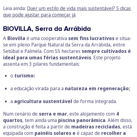
Leia ainda:
Quer um estilo de vida mais sustentável? 5 dicas
que pode ajustar para começar já
BIOVILLA, Serra da Arrábida
A
Biovilla
é uma cooperativa
sem fins lucrativos
e situa-
se em pleno Parque Natural da Serra da Arrábida, entre
Setúbal e Palmela.
Com 55 hectares
sempre cultivados é
ideal para umas férias sustentáveis
. Este projeto
assenta em 3 pilares fundamentais:
o
turismo:
a
educação virada para a
natureza em regeneração;
a
agricultura sustentável
de forma integrada.
Num cenário de
serra e mar
, este alojamento com
4
quartos
, tem ainda uma
piscina panorâmica
. Além disso,
a construção é feita a partir de
madeiras recicladas
, está
equipada com
painéis solares e
é capaz de
recolher a