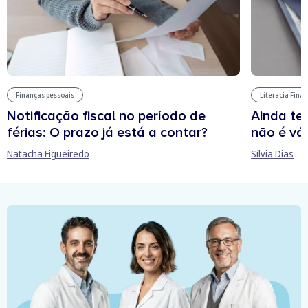
Finanças pessoais
Literacia Fina
Notificação fiscal no período de
Ainda te
férias: O prazo já está a contar?
não é vál
Natacha Figueiredo
Sílvia Dias