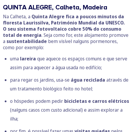
QUINTA ALEGRE, Calheta, Madeira
Na Calheta, a
Quinta Alegre fica a poucos minutos da
floresta Laurissilva, Património Mundial da UNESCO.
O seu sistema fotovoltaico cobre 50% do consumo
total de energia
. Seja como for, este alojamento promove
a
sustentabilidade
bem visível nalguns pormenores,
como por exemplo:
uma
lareira
que aquece os espaços comuns e que serve
assim para aquecer a água usada no edifício;
para regar os jardins, usa-se
água reciclada
através de
um tratamento biológico feito no hotel;
o hóspedes podem pedir
bicicletas e carros elétricos
(nalguns casos com custo adicional) e assim explorar a
ilha;
por fim, é possível fazer umas
visitas guiadas
pelos