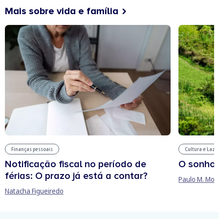
Mais sobre vida e família
Finanças pessoais
Cultura e Laze
Notificação fiscal no período de
O sonho
férias: O prazo já está a contar?
Paulo M. Mor
Natacha Figueiredo