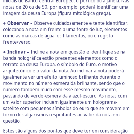
iniciais do Banco Central Europeu, o pórtico ou a janela. Nas
notas de 20 ou de 50, por exemplo, poderá identificar uma
imagem da deusa Europa (figura mitológica grega).
●
Observar –
Observe cuidadosamente e tente identificar,
colocando a nota em frente a uma fonte de luz, elementos
como as marcas de água, os filamentos, ou o registo
frente/verso.
●
Inclinar –
Incline a nota em questão e identifique se na
banda holográfica estão presentes elementos como o
retrato da deusa Europa, o símbolo do Euro, o motivo
arquitetónico e o valor da nota. Ao inclinar a nota poderá
igualmente ver um efeito luminoso brilhante durante o
movimento no número esmeralda brilhante, sendo que o
número também muda com esse mesmo movimento,
passando de verde-esmeralda a azul-escuro. As notas com
um valor superior incluem igualmente um holograma-
satélite com pequenos símbolos do euro que se movem em
torno dos algarismos respeitantes ao valor da nota em
questão.
Estes são alguns dos pontos que deve ter em consideração