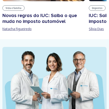
Vida e família
Impostos
Novas regras do IUC: Saiba o que
IUC: Sai
muda no imposto automóvel
imposto 
Natacha Figueiredo
Sílvia Dias