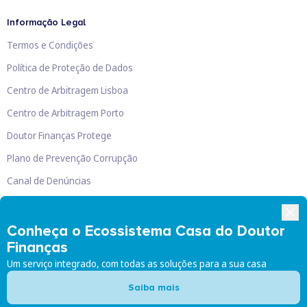
Informação Legal
Termos e Condições
Política de Proteção de Dados
Centro de Arbitragem Lisboa
Centro de Arbitragem Porto
Doutor Finanças Protege
Plano de Prevenção Corrupção
Canal de Denúncias
Livro de Reclamações
Conheça o Ecossistema Casa do Doutor
Finanças
Um serviço integrado, com todas as soluções para a sua casa
Doutor Finanças, Lda
©
2026
Saiba mais