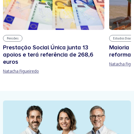
Pensões
Estudos Douto
Prestação Social Única junta 13
Maioria 
apoios e terá referência de 268,6
reforma 
euros
Natacha Figu
Natacha Figueiredo