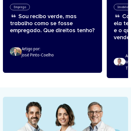
Emprego
Imobiliár
Sou recibo verde, mas
Com
trabalho como se fosse
ela te
empregado. Que direitos tenho?
e o q
vende
Artigo por:
José Pinto-Coelho
Art
Mi
Th