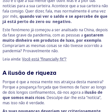
Isso é o que a sua mente quer ouvir. Mas é a pior das
notícias para a sua carteira. Acontece que a sua carteira não
fala consigo. Quer dizer, fala, mas normalmente é uma vez
por mês,
quando vai ver o saldo e se apercebe de que
já está perto do zero ou negativo.
Este fenómeno já começou a ser analisado na China, depois
da fase grave da pandemia, com as pessoas a
gastarem
muito dinheiro em produtos de luxo, por exemplo
.
Comprariam as mesmas coisas se não tivesse ocorrido a
pandemia? Provavelmente não.
Leia ainda:
Você está “financially fit”?
A ilusão de riqueza
Porque é que a nossa mente nos atraiçoa desta maneira?
Porque a poupança forçada que tivemos de fazer ao longo
de dois longos confinamentos, dá-nos agora a
ilusão de
que somos mais ricos
. Desculpe dar-lhe esta “notícia”,
mas isso não é verdade.
As suas poupanças deveriam ser criteriosamente