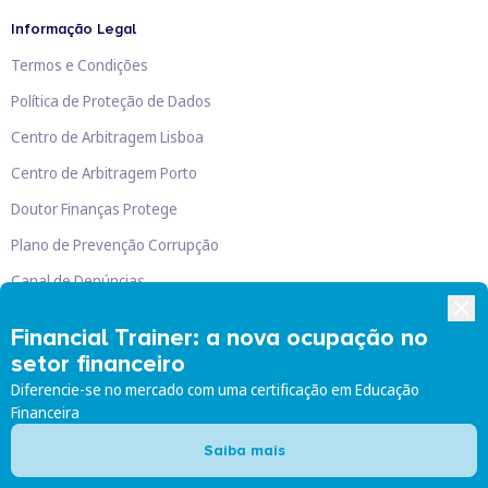
Informação Legal
Termos e Condições
Política de Proteção de Dados
Centro de Arbitragem Lisboa
Centro de Arbitragem Porto
Doutor Finanças Protege
Plano de Prevenção Corrupção
Canal de Denúncias
Livro de Reclamações
Financial Trainer: a nova ocupação no
setor financeiro
Diferencie-se no mercado com uma certificação em Educação
Financeira
Doutor Finanças, Lda
©
2026
Saiba mais