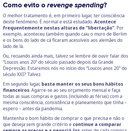
Como evito o
revenge spending
?
O melhor tratamento é, em primeiro lugar, ter consciência
deste fenómeno. É normal e está estudado.
Acontece
frequentemente nestas alturas de “libertação”
. Por
exemplo, aconteceu também quando caiu o muro de Berlim
e os bens do lado de cá ficaram acessíveis aos alemães do
lado de lá.
Ou, recuando ainda mais, talvez se lembre de ouvir falar dos
“Loucos anos 20” do século passado depois da Grande
Depressão. Estaremos nós no início dos “Loucos anos 20” do
século XXI? Talvez.
Em segundo lugar,
basta manter os seus bons hábitos
financeiros
. Agarre-se ao seu orçamento mensal e faça
todas as suas compras e gastos (incluindo as férias) com a
mesma consciência, consistência e planeamento que tinha –
espero – antes da pandemia.
Mantenha o bom hábito de comprar o que precisa e não o
que deseja sem grande critério e
continue a comparar
sempre os preços e a negociá-los
antes de cada compra