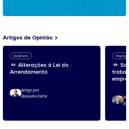
Artigos de Opinião
Imobiliário
Emprego
Alterações à Lei do
Sou
Arrendamento
trabal
empreg
Artigo por:
Massimo Forte
Art
Jo