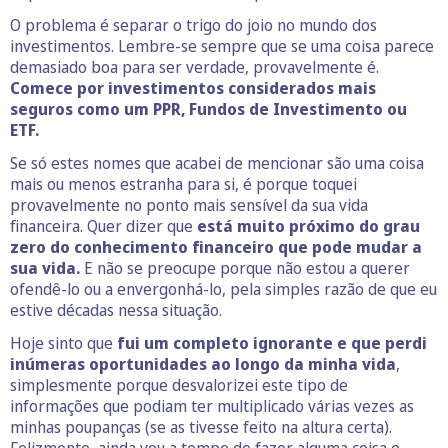
O problema é separar o trigo do joio no mundo dos
investimentos. Lembre-se sempre que se uma coisa parece
demasiado boa para ser verdade, provavelmente é.
Comece por investimentos considerados mais
seguros como um PPR, Fundos de Investimento ou
ETF.
Se só estes nomes que acabei de mencionar são uma coisa
mais ou menos estranha para si, é porque toquei
provavelmente no ponto mais sensível da sua vida
financeira. Quer dizer que
está muito próximo do grau
zero do conhecimento financeiro que pode mudar a
sua vida.
E não se preocupe porque não estou a querer
ofendê-lo ou a envergonhá-lo, pela simples razão de que eu
estive décadas nessa situação.
Hoje sinto que
fui um completo ignorante e que perdi
inúmeras oportunidades ao longo da minha vida
,
simplesmente porque desvalorizei este tipo de
informações que podiam ter multiplicado várias vezes as
minhas poupanças (se as tivesse feito na altura certa).
Felizmente, ainda vou a tempo de fazer alguma coisa e