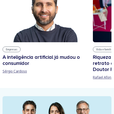
Vida e família
Empresas
Riqueza, 
A inteligência artificial já mudou o
retrato 
consumidor
Doutor F
Sérgio Cardoso
Rafael Afons