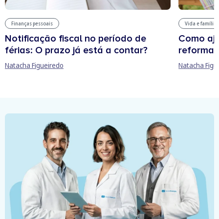
Finanças pessoais
Vida e família
Notificação fiscal no período de
Como aju
férias: O prazo já está a contar?
reforma 
Natacha Figueiredo
Natacha Figu