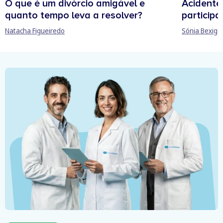
O que é um divórcio amigável e
Acidente
quanto tempo leva a resolver?
participa
Natacha Figueiredo
Sónia Bexiga