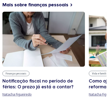
Mais sobre finanças pessoais
Finanças pessoais
Vida e família
Notificação fiscal no período de
Como aju
férias: O prazo já está a contar?
reforma 
Natacha Figueiredo
Natacha Figu