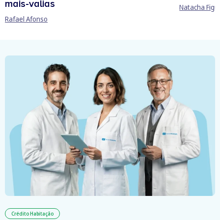
mais-valias
Natacha Figu
Rafael Afonso
Crédito Habitação