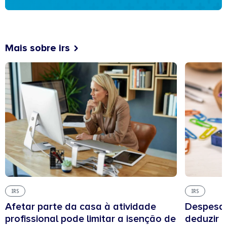
Mais sobre irs
IRS
IRS
Afetar parte da casa à atividade
Despesas
profissional pode limitar a isenção de
deduzir n