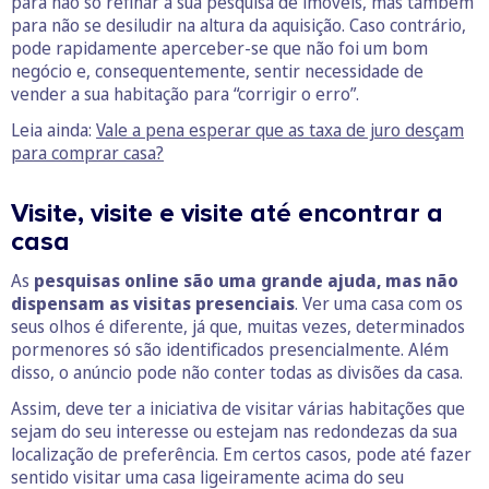
para não só refinar a sua pesquisa de imóveis, mas também
para não se desiludir na altura da aquisição. Caso contrário,
pode rapidamente aperceber-se que não foi um bom
negócio e, consequentemente, sentir necessidade de
vender a sua habitação para “corrigir o erro”.
Leia ainda:
Vale a pena esperar que as taxa de juro desçam
para comprar casa?
Visite, visite e visite até encontrar a
casa
As
pesquisas online são uma grande ajuda, mas não
dispensam as visitas presenciais
. Ver uma casa com os
seus olhos é diferente, já que, muitas vezes, determinados
pormenores só são identificados presencialmente. Além
disso, o anúncio pode não conter todas as divisões da casa.
Assim, deve ter a iniciativa de visitar várias habitações que
sejam do seu interesse ou estejam nas redondezas da sua
localização de preferência. Em certos casos, pode até fazer
sentido visitar uma casa ligeiramente acima do seu