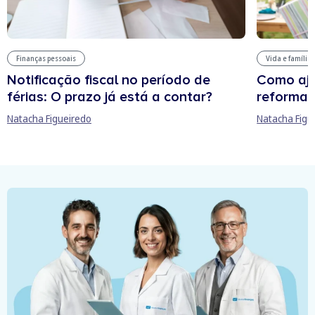
Finanças pessoais
Vida e família
Notificação fiscal no período de
Como aju
férias: O prazo já está a contar?
reforma 
Natacha Figueiredo
Natacha Figu