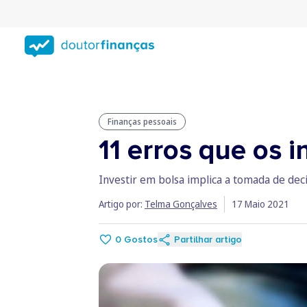
Saltar
para
conteúdo
principal
Finanças pessoais
11 erros que os 
Investir em bolsa implica a tomada de dec
Artigo por:
Telma Gonçalves
17 Maio 2021
0
Gostos
Partilhar artigo