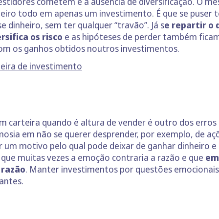
vestidores cometem é a ausência de diversificação. O me
nheiro todo em apenas um investimento. É que se puser 
e dinheiro, sem ter qualquer “travão”. Já s
e repartir o
rsifica os risco
e as hipóteses de perder também ficam
m os ganhos obtidos noutros investimentos.
teira de investimento
 carteira quando é altura de vender é outro dos erros
mosia em não se querer desprender, por exemplo, de a
r um motivo pelo qual pode deixar de ganhar dinheiro e 
 que muitas vezes a emoção contraria a razão e que
em
 razão
. Manter investimentos por questões emocionai
antes.