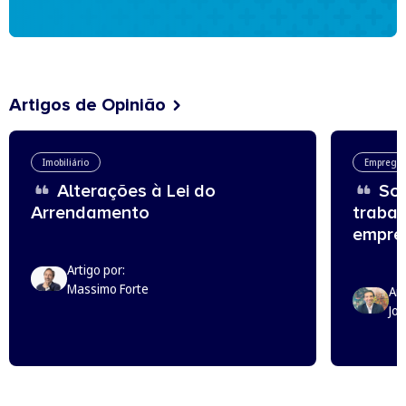
Artigos de Opinião
Imobiliário
Emprego
Alterações à Lei do
Sou
Arrendamento
trabal
empreg
Artigo por:
Massimo Forte
Art
Jo