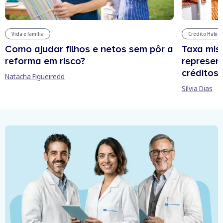
Vida e família
Crédito Habit
Como ajudar filhos e netos sem pôr a
Taxa mis
reforma em risco?
represen
créditos
Natacha Figueiredo
Sílvia Dias