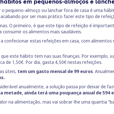
hábitos em pequenos-almoços e lanch
o pequeno-almoço ou lanchar fora de casa é uma hábito
cabando por ser mais prático fazer este tipo de refeiç
s. O primeiro, é que este tipo de refeição é important
 a consumir os alimentos mais saudáveis.
a confecionar estas refeições em casa, com alimentos s
que este hábito tem nas suas finanças. Por exemplo, v
a de 1,50€. Por dia, gasta 4,50€ nestas refeições.
as úteis,
tem um gasto mensal de 99 euros
. Anualme
os.
iderável anualmente, a solução passa por deixar de faz
ra metade, ainda terá uma poupança anual de 594 e
alor na alimentação, mas vai sobrar-lhe uma quantia “b