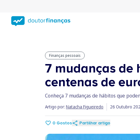
Saltar
para
conteúdo
principal
Finanças pessoais
7 mudanças de 
centenas de eur
Conheça 7 mudanças de hábitos que podem 
Artigo por:
Natacha Figueiredo
26 Outubro 20
0
Gostos
Partilhar artigo