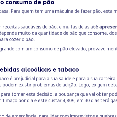
no consumo de pão
 casa. Para quem tem uma máquina de fazer pão, esta m
 receitas saudáveis de pão, e muitas delas a
té aprese
depende muito da quantidade de pão que consome, dos 
para cozer o pão.
 grande com um consumo de pão elevado, provavelment
ebidas alcoólicas e tabaco
aco é prejudicial para a sua saúde e para a sua carteir
 podem existir problemas de adição. Logo, exigem dete
para tomar esta decisão, a poupança que vai obter pod
 1 maço por dia e este custar 4,80€, em 30 dias terá g
do de emergência, para lidar com imprevistos e quebra