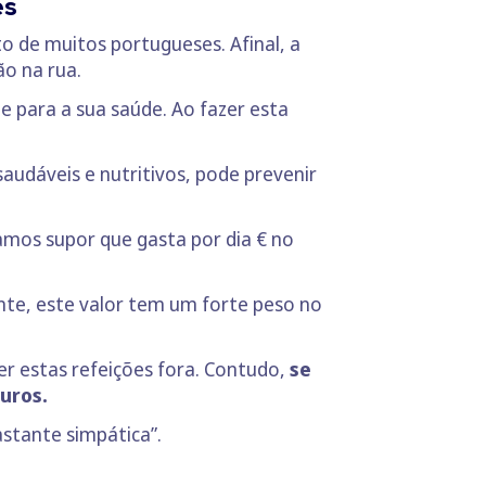
es
 de muitos portugueses. Afinal, a
ão na rua.
e para a sua saúde. Ao fazer esta
audáveis e nutritivos, pode prevenir
amos supor que gasta por dia € no
nte, este valor tem um forte peso no
er estas refeições fora. Contudo,
se
uros.
astante simpática”.