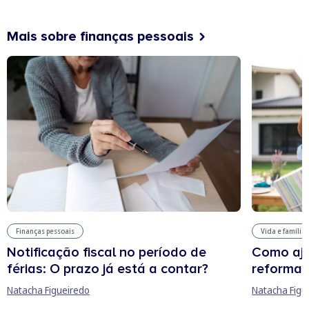
Mais sobre finanças pessoais
Finanças pessoais
Vida e família
Notificação fiscal no período de
Como aju
férias: O prazo já está a contar?
reforma 
Natacha Figueiredo
Natacha Figu