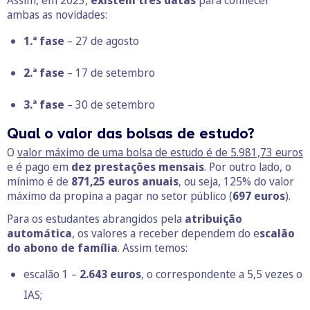
Assim, em 2023,
existem três datas
para conhecer
ambas as novidades:
1.ª fase
– 27 de agosto
2.ª fase
– 17 de setembro
3.ª fase
– 30 de setembro
Qual o valor das bolsas de estudo?
O
valor máximo de uma bolsa de estudo é de 5.981,73 euros
e é pago em
dez prestações mensais
. Por outro lado, o
mínimo é de
871,25 euros anuais
, ou seja, 125% do valor
máximo da propina a pagar no setor público (
697 euros
).
Para os estudantes abrangidos pela
atribuição
automática
, os valores a receber dependem do e
scalão
do abono de família
. Assim temos:
escalão 1 –
2.643 euros
, o correspondente a 5,5 vezes o
IAS;