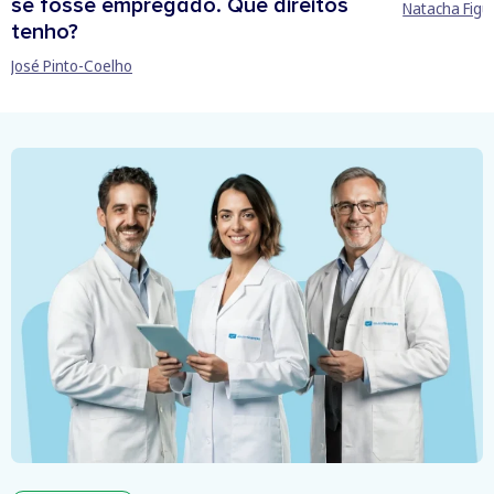
se fosse empregado. Que direitos
Natacha Figu
tenho?
José Pinto-Coelho