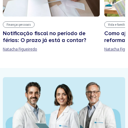
Finanças pessoais
Vida e família
Notificação fiscal no período de
Como aju
férias: O prazo já está a contar?
reforma 
Natacha Figueiredo
Natacha Figu