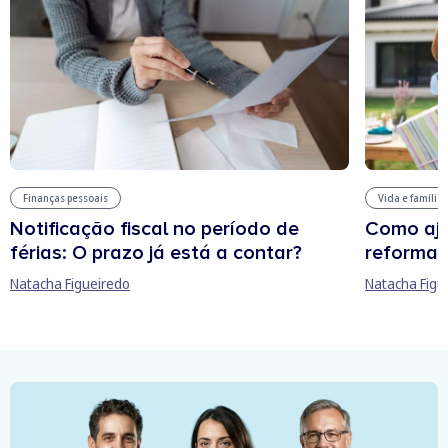
Finanças pessoais
Vida e família
Notificação fiscal no período de
Como aju
férias: O prazo já está a contar?
reforma 
Natacha Figueiredo
Natacha Figu