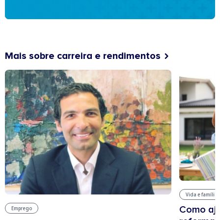
Mais sobre carreira e rendimentos
Vida e família
Como aju
Emprego