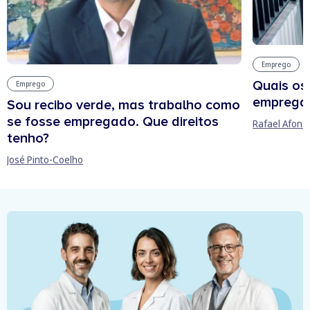
Emprego
Quais os
Emprego
empregab
Sou recibo verde, mas trabalho como
se fosse empregado. Que direitos
Rafael Afons
tenho?
José Pinto-Coelho