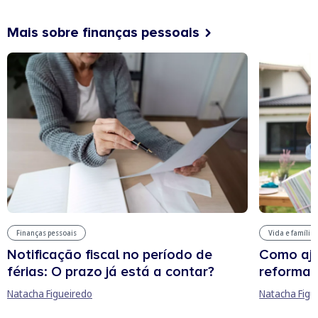
Mais sobre finanças pessoais
Finanças pessoais
Vida e família
Notificação fiscal no período de
Como aju
férias: O prazo já está a contar?
reforma 
Natacha Figueiredo
Natacha Figu