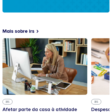
Mais sobre irs
IRS
IRS
Afetar parte da casa à atividade
Despesas