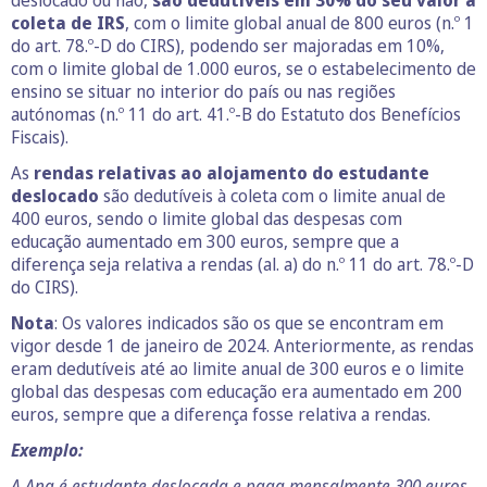
deslocado ou não,
são dedutíveis em 30% do seu valor à
coleta de IRS
, com o limite global anual de 800 euros (n.º 1
do art. 78.º-D do CIRS), podendo ser majoradas em 10%,
com o limite global de 1.000 euros, se o estabelecimento de
ensino se situar no interior do país ou nas regiões
autónomas (n.º 11 do art. 41.º-B do Estatuto dos Benefícios
Fiscais).
As
rendas relativas ao alojamento do estudante
deslocado
são dedutíveis à coleta com o limite anual de
400 euros, sendo o limite global das despesas com
educação aumentado em 300 euros, sempre que a
diferença seja relativa a rendas (al. a) do n.º 11 do art. 78.º-D
do CIRS).
Nota
: Os valores indicados são os que se encontram em
vigor desde 1 de janeiro de 2024. Anteriormente, as rendas
eram dedutíveis até ao limite anual de 300 euros e o limite
global das despesas com educação era aumentado em 200
euros, sempre que a diferença fosse relativa a rendas.
Exemplo:
A Ana é estudante deslocada e paga mensalmente 300 euros