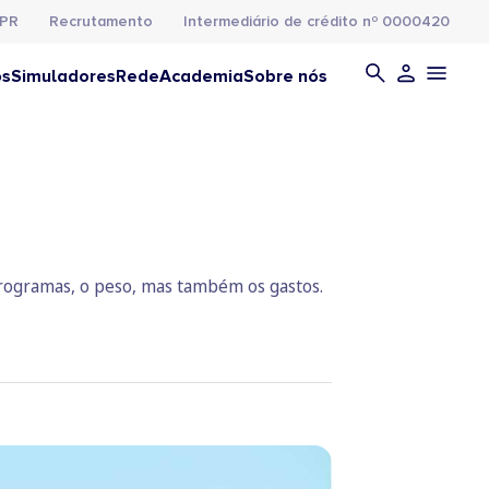
PR
Recrutamento
Intermediário de crédito nº 0000420
os
Simuladores
Rede
Academia
Sobre nós
s programas, o peso, mas também os gastos.