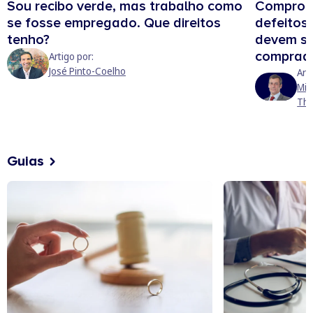
Sou recibo verde, mas trabalho como
Comprou 
se fosse empregado. Que direitos
defeitos?
tenho?
devem sa
comprad
Artigo por:
José Pinto-Coelho
Art
Mig
Tho
Guias