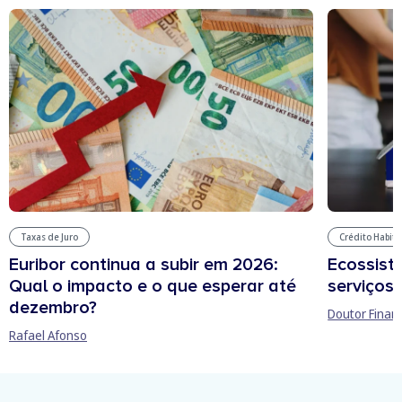
Taxas de Juro
Crédito Habit
Euribor continua a subir em 2026:
Ecossist
Qual o impacto e o que esperar até
serviços 
dezembro?
Doutor Finan
Rafael Afonso