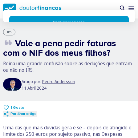
Saltar
possível enquanto utilizador do portal Doutor Finanças e
para
personalizar conteúdos e anúncios.
Saiba mais sobre as
conteúdo
funcionalidades dos cookies
aqui
.
principal
Respeitamos a sua privacidade e estamos comprometidos com
Confirmar seleção
a transparência no uso de cookies no nosso website. Não
Rejeitar cookies
IRS
recolhemos, processamos ou armazenamos quaisquer dados
Vale a pena pedir faturas
pessoais através de cookies durante a navegação normal no
nosso website.
com o NIF dos meus filhos?
Os cookies utilizados no nosso website são limitados a cookies
essenciais e funcionais que melhoram o desempenho do site e
Reina uma grande confusão sobre as deduções que entram
a experiência do utilizador. Estes cookies não contêm
ou não no IRS.
informações pessoalmente identificáveis e não rastreiam a
sua atividade fora do nosso site. Conheça a nossa
Política de
Artigo por:
Pedro Andersson
Privacidade
11 Abril 2024
O business.safety.google usa cookies da Google para oferecer
os respetivos serviços, melhorar a qualidade destes e analisar
o tráfego.
Saiba mais.
1
Gosto
Cookies estritamente necessários
Partilhar artigo
Sempre ativos
Cookies para 
Cookies para estatística
Uma das que mais dúvidas gera é se – depois de atingido o
Cookies para
Cookies para marketing e personalização
limite dos 250 euros por sujeito passivo, nas Despesas