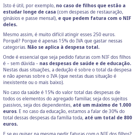
Isto é útil, por exemplo,
no caso de filhos que estão a
estudar longe de casa
(com despesas de restauração,
ginásios e passe mensal),
e que pedem fatura com o NIF
deles.
Mesmo assim, é muito difícil atingir esses 250 euros.
Porquê? Porque é apenas 15% do IVA que gastar nessas
categorias.
Não se aplica à despesa total.
Onde é essencial que seja pedido faturas com NIF dos filhos
é – sem dúvida –
nas despesas de saúde e de educação.
Nestas duas situações, a dedução é sobre o total da despesa
e não apenas sobre o IVA (que nestas duas situação é
inexistente ou o mais baixo).
No caso da saúde é 15% do valor total das despesas de
todos os elementos do agregado familiar, seja dos sujeitos
passivos, seja dos dependentes,
até um máximo de 1.000
euros
. E no caso da educação, estamos a falar de 30% do
total dessas despesas da família toda,
até um total de 800
euros.
E se eu quiser na mesma pedir faturas com o NIF dos filhos?