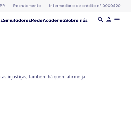
PR
Recrutamento
Intermediário de crédito nº 0000420
os
Simuladores
Rede
Academia
Sobre nós
tas injustiças, também há quem afirme já