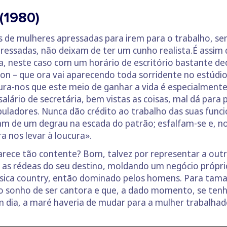
 (1980)
 de mulheres apressadas para irem para o trabalho, se
tressadas, não deixam de ter um cunho realista.É assim
 neste caso com um horário de escritório bastante dec
on – que ora vai aparecendo toda sorridente no estúdio
a-nos que este meio de ganhar a vida é especialmente d
lário de secretária, bem vistas as coisas, mal dá para p
adores. Nunca dão crédito ao trabalho das suas funci
m de um degrau na escada do patrão; esfalfam-se e, no f
ra nos levar à loucura».
rece tão contente? Bom, talvez por representar a outra
ir as rédeas do seu destino, moldando um negócio própri
ica country, então dominado pelos homens. Para taman
 o sonho de ser cantora e que, a dado momento, se ten
dia, a maré haveria de mudar para a mulher trabalhado