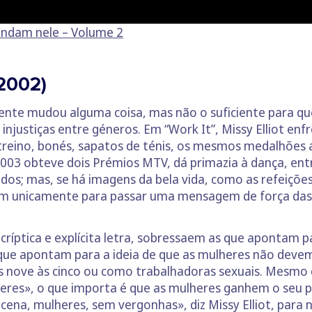
andam nele – Volume 2
(2002)
ente mudou alguma coisa, mas não o suficiente para qu
 injustiças entre géneros. Em “Work It”, Missy Elliot en
treino, bonés, sapatos de ténis, os mesmos medalhões 
2003 obteve dois Prémios MTV, dá primazia à dança, ent
dos; mas, se há imagens da bela vida, como as refeiçõe
vem unicamente para passar uma mensagem de força das 
, críptica e explícita letra, sobressaem as que apontam 
as que apontam para a ideia de que as mulheres não de
 nove às cinco ou como trabalhadoras sexuais. Mesmo
ueres», o que importa é que as mulheres ganhem o seu p
 cena, mulheres, sem vergonhas», diz Missy Elliot, par