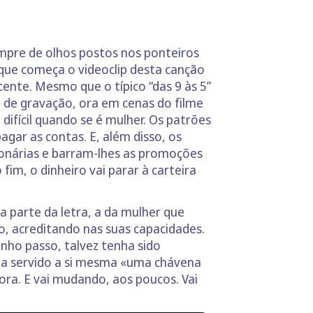
mpre de olhos postos nos ponteiros
 que começa o videoclip desta canção
ente. Mesmo que o típico “das 9 às 5”
 de gravação, ora em cenas do filme
ifícil quando se é mulher. Os patrões
agar as contas. E, além disso, os
onárias e barram-lhes as promoções
im, o dinheiro vai parar à carteira
 parte da letra, a da mulher que
o, acreditando nas suas capacidades.
ho passo, talvez tenha sido
ha servido a si mesma «uma chávena
ra. E vai mudando, aos poucos. Vai