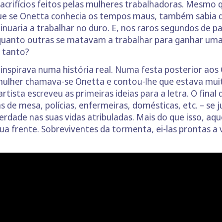
sacrifícios feitos pelas mulheres trabalhadoras. Mesmo
 que se Onetta conhecia os tempos maus, também sabia q
inuaria a trabalhar no duro. E, nos raros segundos de p
quanto outras se matavam a trabalhar para ganhar uma
 tanto?
inspirava numa história real. Numa festa posterior ao
ulher chamava-se Onetta e contou-lhe que estava muito
artista escreveu as primeiras ideias para a letra. O final
 de mesa, polícias, enfermeiras, domésticas, etc. – se
dade nas suas vidas atribuladas. Mais do que isso, aque
a frente. Sobreviventes da tormenta, ei-las prontas a v