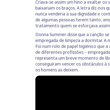
Criava-se assim um hino a exaltar os 
baixariam os braços. A letra diz-nos
nunca venderia a sua dignidade e cont
de algumas pessoas terem tanto, en
tratamento quem se esforçava assim
Donna Summer disse que a canção se 
empregada de limpeza a dormitar. A m
Foi num rolo de papel higiénico que a 
de diferentes profissões – empregadas
representa um breve momento de liber
conseguiram vencer os obstáculos à su
os homens as deixem.