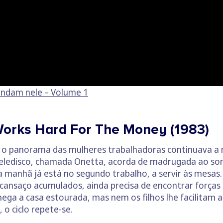
andam nele – Volume 1
orks Hard For The Money (1983)
”, o panorama das mulheres trabalhadoras continuava a
ledisco, chamada Onetta, acorda de madrugada ao som 
manhã já está no segundo trabalho, a servir às mesas.
cansaço acumulados, ainda precisa de encontrar forças p
ega a casa estourada, mas nem os filhos lhe facilitam 
 o ciclo repete-se.