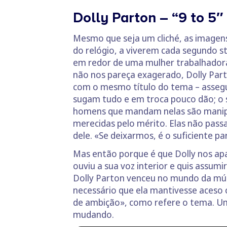
Dolly Parton – “9 to 5″
Mesmo que seja um cliché, as imagens
do relógio, a viverem cada segundo s
em redor de uma mulher trabalhadora,
não nos pareça exagerado, Dolly Part
com o mesmo título do tema – assegur
sugam tudo e em troca pouco dão; o sa
homens que mandam nelas são manipul
merecidas pelo mérito. Elas não passa
dele. «Se deixarmos, é o suficiente pa
Mas então porque é que Dolly nos apa
ouviu a sua voz interior e quis assum
Dolly Parton venceu no mundo da mús
necessário que ela mantivesse aceso
de ambição», como refere o tema. Um 
mudando.