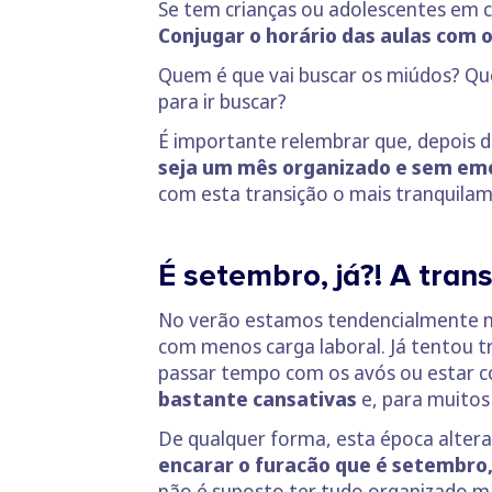
Se tem crianças ou adolescentes em c
Conjugar o horário das aulas com o
Quem é que vai buscar os miúdos? Que 
para ir buscar?
É importante relembrar que, depois 
seja um mês organizado e sem emo
com esta transição o mais tranquilam
É setembro, já?! A tran
No verão estamos tendencialmente ma
com menos carga laboral. Já tentou t
passar tempo com os avós ou estar 
bastante cansativas
e, para muitos 
De qualquer forma, esta época altera
encarar o furacão que é setembro, 
não é suposto ter tudo organizado ma