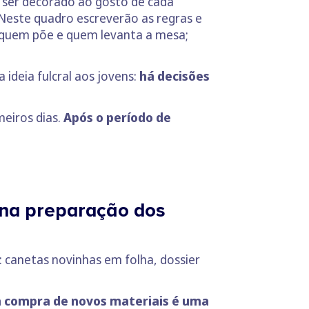
á ser decorado ao gosto de cada
. Neste quadro escreverão as regras e
. quem põe e quem levanta a mesa;
ideia fulcral aos jovens:
há decisões
meiros dias.
Após o período de
 na preparação dos
: canetas novinhas em folha, dossier
a compra de novos materiais é uma