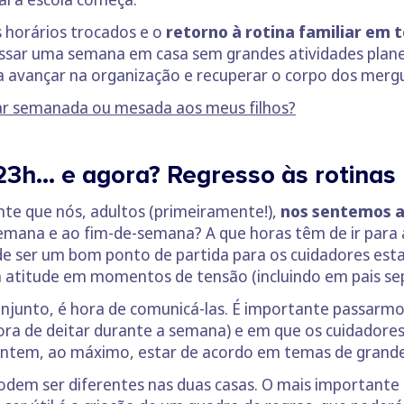
 horários trocados e o
retorno à rotina familiar em
ssar uma semana em casa sem grandes atividades plane
 avançar na organização e recuperar o corpo dos mergu
dar semanada ou mesada aos meus filhos?
23h… e agora? Regresso às rotinas
nte que nós, adultos (primeiramente!),
nos sentemos a 
emana e ao fim-de-semana? A que horas têm de ir para
pode ser um bom ponto de partida para os cuidadores 
sua atitude em momentos de tensão (incluindo em pais se
onjunto, é hora de comunicá-las. É importante passarm
hora de deitar durante a semana) e em que os cuidadore
 tentem, ao máximo, estar de acordo em temas de grand
odem ser diferentes nas duas casas. O mais importante