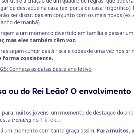
ser útil é a criação de um quadro de regras, que poder
ar de destaque na casa (ex. porta de casa; frigorífico)
derão ser discutidas em conjunto com os mais novos (ex
 banho de manhã).
rigem a um momento divertido em família e passar uma 
ar, mas eles também têm voz.
as sejam cumpridas à risca e todas de uma vez nos pri
e forma consistente.
025: Conheça as datas deste ano letivo
sa ou do Rei Leão? O envolvimento
s é, para muitos jovens, um momento de destaque do ano
 está
trending
no TikTok…
será um momento com tanta graça assim.
Para muitos, 