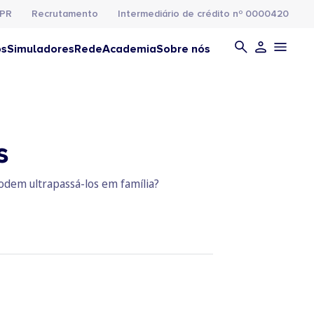
PR
Recrutamento
Intermediário de crédito nº 0000420
os
Simuladores
Rede
Academia
Sobre nós
s
podem ultrapassá-los em família?