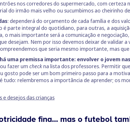
ontrões nos corredores do supermercado, com certeza 
erial do irmão mais velho ou sucumbimos ao cheirinho 
das
: dependerá do orçamento de cada família e dos valo
é parte integral do quotidiano, para outras, a aquisi
ma, o mais importante será a comunicação e negociação,
o que desejam. Nem por isso devemos deixar de validar 
 compreendemos que seria mesmo importante, mas que 
há uma premissa importante: envolver o jovem na
s ou fazer um
check
na lista dos professores. Permitir qu
seu gosto pode ser um bom primeiro passo para a moti
o é tudo: relembremos a importância de aprender; os m
s e desejos das crianças
motricidade fina… mas o futebol ta