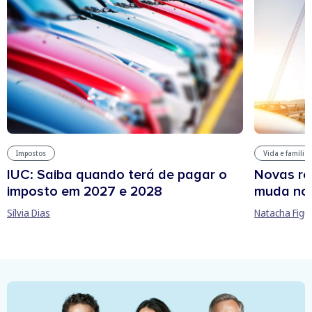
Impostos
Vida e família
IUC: Saiba quando terá de pagar o
Novas re
imposto em 2027 e 2028
muda no
Sílvia Dias
Natacha Figu