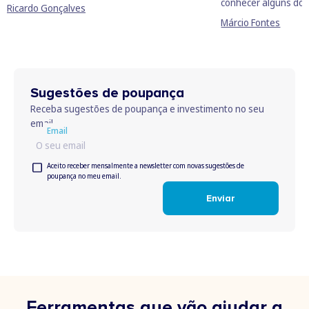
conhecer alguns dos
Ricardo Gonçalves
Márcio Fontes
Sugestões de poupança
Receba sugestões de poupança e investimento no seu
email.
Email
Email
Aceitar
Aceito receber mensalmente a newsletter com novas sugestões de
poupança no meu email.
termos
Enviar
Ferramentas que vão ajudar a