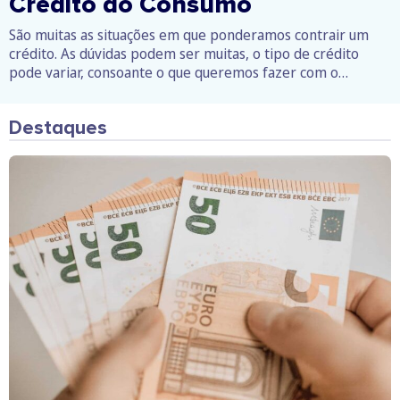
Crédito ao Consumo
São muitas as situações em que ponderamos contrair um
crédito. As dúvidas podem ser muitas, o tipo de crédito
pode variar, consoante o que queremos fazer com o
dinheiro. Neste espaço vai encontrar respostas às
principais questões sobre os diferentes destinos de
Destaques
financiamento.