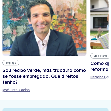
Vida e família
Como aju
Emprego
reforma 
Sou recibo verde, mas trabalho como
se fosse empregado. Que direitos
Natacha Figu
tenho?
José Pinto-Coelho