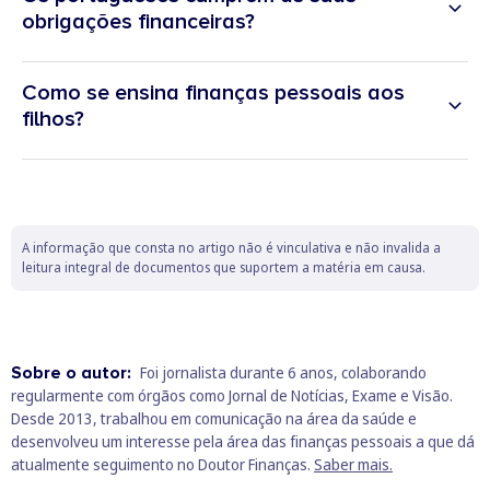
obrigações financeiras?
pouco diálogo em família
privilegiam a segurança
53%
pagar sempre
3%
1%
Como se ensina finanças pessoais aos
áreas de melhoria
42%
filhos?
mesadas/semanadas são pouco
comuns
mais de 70% dos
jovens
poupar uma parte
A informação que consta no artigo não é vinculativa e não invalida a
leitura integral de documentos que suportem a matéria em causa.
Sobre o autor:
Foi jornalista durante 6 anos, colaborando
regularmente com órgãos como Jornal de Notícias, Exame e Visão.
Desde 2013, trabalhou em comunicação na área da saúde e
desenvolveu um interesse pela área das finanças pessoais a que dá
atualmente seguimento no Doutor Finanças.
Saber mais.