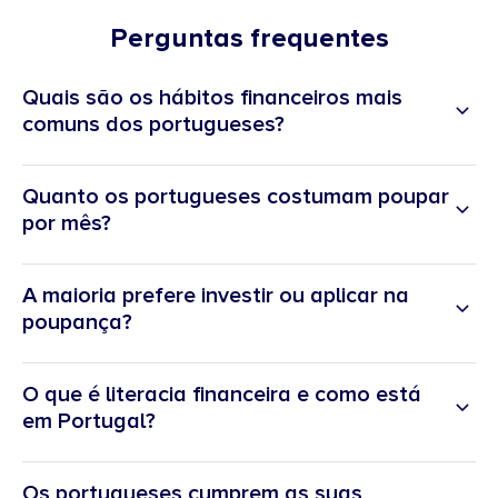
Perguntas frequentes
Quais são os hábitos financeiros mais
comuns dos portugueses?
cerca de um terço
Quanto os portugueses costumam poupar
61%
por mês?
conta separada (57%)
conta
Cerca de metade
conjunta (54%)
32%
entre 5% e 20%
32%
A maioria prefere investir ou aplicar na
21%
21%
poupança?
cerca de metade
5% a 20%
poupança/investimento conservador
depósitos a
O que é literacia financeira e como está
prazo
29%
certificados de
em Portugal?
aforro
15%
segurança
42%
rentabilidade
22%
conhecimentos, atitudes e comportamentos
Os portugueses cumprem as suas